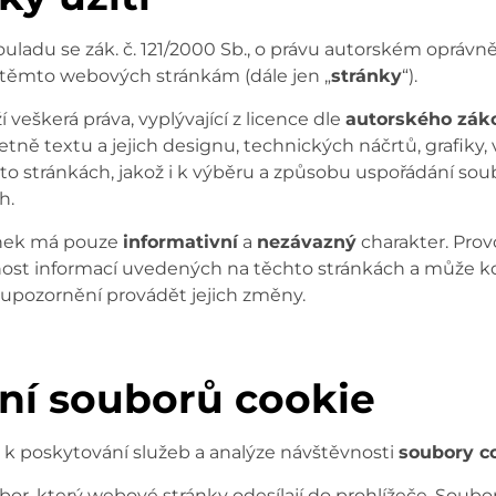
souladu se zák. č. 121/2000 Sb., o právu autorském opráv
 těmto webových stránkám (dále jen „
stránky
“).
í veškerá práva, vyplývající z licence dle
autorského zák
etně textu a jejich designu, technických náčrtů, grafiky,
to stránkách, jakož i k výběru a způsobu uspořádání so
h.
ánek má pouze
informativní
a
nezávazný
charakter. Prov
nost informací uvedených na těchto stránkách a může k
upozornění provádět jejich změny.
ní souborů cookie
k poskytování služeb a analýze návštěvnosti
soubory c
bor, který webové stránky odesílají do prohlížeče. Soubo