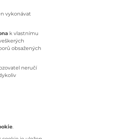
něn vykonávat
ona
k vlastnímu
 veškerých
uborů obsažených
ozovatel neručí
dykoliv
ookie
.
r cookie je uložen