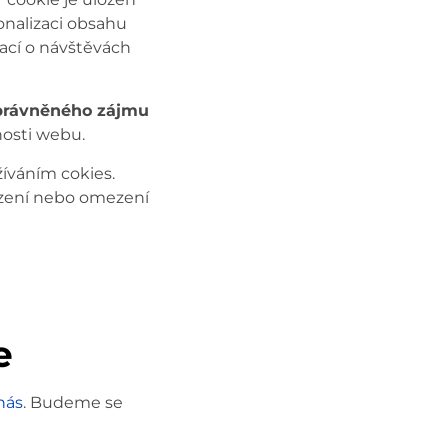
sonalizaci obsahu
ací o návštěvách
právněného zájmu
nosti webu.
íváním cokies.
azení nebo omezení
e
nás
. Budeme se