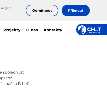
 dejte
Odmítnout
Přijmout
Projekty
O nás
Kontakty
e společnost
 zapsaná
á značka B 1441.