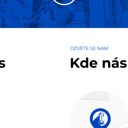
OZVĚTE SE NÁM
s
Kde nás