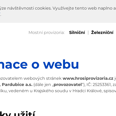
ýze návštěvnosti cookies. Využívejte tento web naplno a
í
.
Silniční
Železniční
mace o webu
vozovatelem webových stránek
www.hrosiprovizoria.cz
j
 Pardubice a.s.
(dále jen „
provozovatel
“), IČ: 25253361,
íku, vedeném u Krajského soudu v Hradci Králové, spisov
y užití