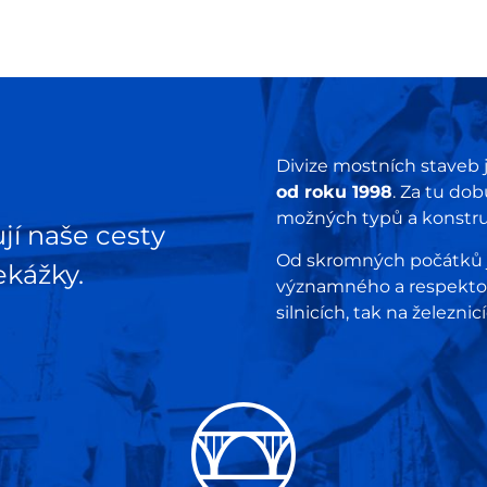
Divize mostních staveb j
od roku 1998
. Za tu dob
možných typů a konstru
jí naše cesty
Od skromných počátků js
kážky.
významného a respektov
silnicích, tak na železnic