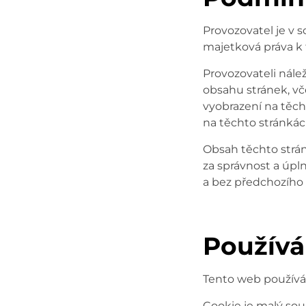
Provozovatel je v 
majetková práva k
Provozovateli nálež
obsahu stránek, vč
vyobrazení na těch
na těchto stránkác
Obsah těchto str
za správnost a úpl
a bez předchozího 
Používá
Tento web používá 
Cookie je malý sou