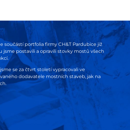
e součástí portfolia firmy CH&T Pardubice již
u jsme postavili a opravili stovky mostů všech
kcí.
me se za čtvrt století vypracovali ve
aného dodavatele mostních staveb, jak na
ích.