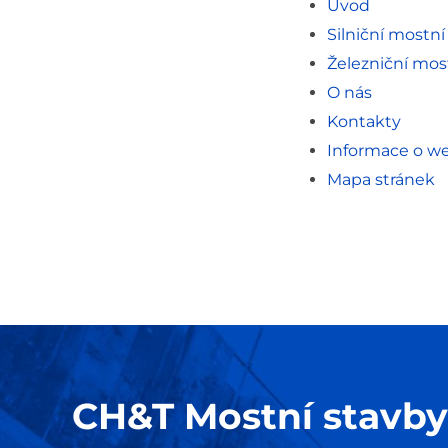
Úvod
Silniční mostní
Železniční most
O nás
Kontakty
Informace o w
Mapa stránek
CH&T Mostní stavby