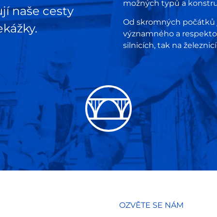
možných typů a konstru
jí naše cesty
Od skromných počátků js
kážky.
významného a respektov
silnicích, tak na železnic
OZVĚTE SE NÁM