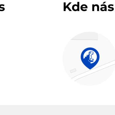
s
Kde nás