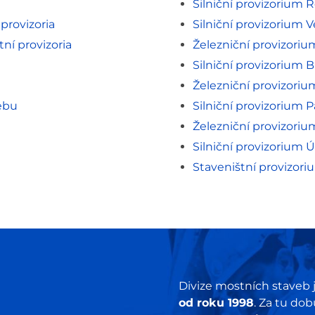
Silniční provizorium
 provizoria
Silniční provizorium 
ní provizoria
Železniční provizoriu
Silniční provizorium B
Železniční provizoriu
ebu
Silniční provizorium 
Železniční provizor
Silniční provizorium Ús
Staveništní provizori
Divize mostních staveb j
od roku 1998
. Za tu dob