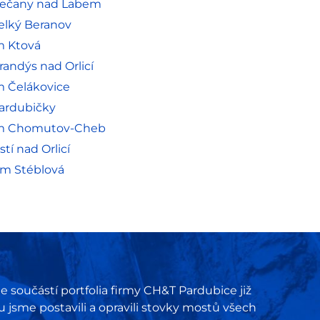
 Řečany nad Labem
Velký Beranov
m Ktová
randýs nad Orlicí
m Čelákovice
Pardubičky
ium Chomutov-Cheb
tí nad Orlicí
um Stéblová
e součástí portfolia firmy CH&T Pardubice již
u jsme postavili a opravili stovky mostů všech